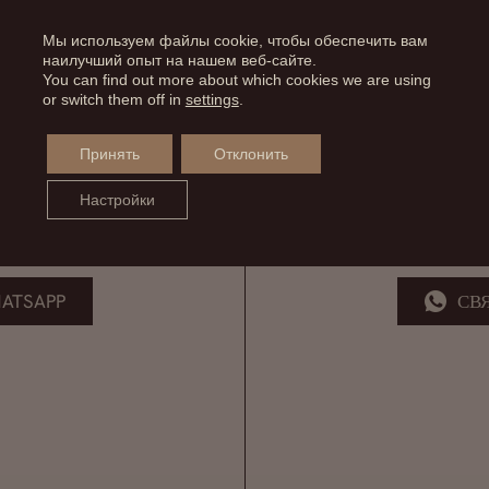
Мы используем файлы cookie, чтобы обеспечить вам
наилучший опыт на нашем веб-сайте.
You can find out more about which cookies we are using
or switch them off in
settings
.
таж, район Чамбери
Avenida Severo O
Принять
Отклонить
Настройки
ATSAPP
СВ