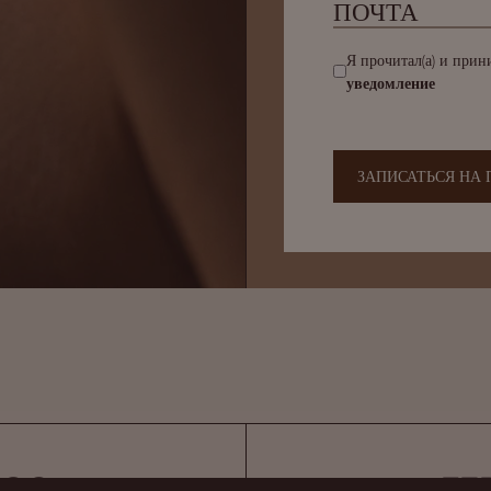
Я прочитал(а) и при
уведомление
ЗАПИСАТЬСЯ НА 
NCO
FE