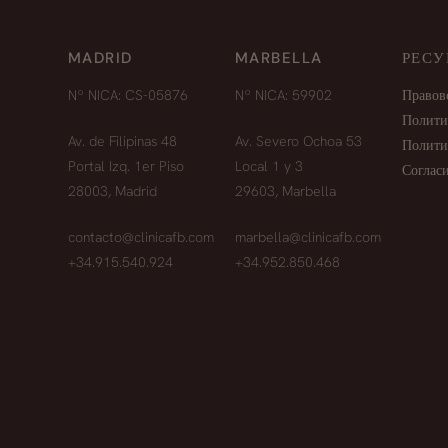
MADRID
MARBELLA
РЕСУ
Nº NICA: CS-05876
Nº NICA: 59902
Правов
Полити
Av. de Filipinas 48
Av. Severo Ochoa 53
Полити
Portal Izq. 1er Piso
Local 1 y 3
Соглас
28003, Madrid
29603, Marbella
contacto@clinicafb.com
marbella@clinicafb.com
+34.915.540.924
+34.952.850.468