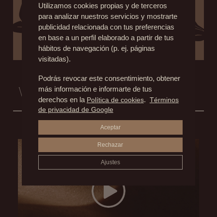
Utilizamos cookies propias y de terceros
para analizar nuestros servicios y mostrarte
publicidad relacionada con tus preferencias
en base a un perfil elaborado a partir de tus
hábitos de navegación (p. ej. páginas
visitadas).
Podrás revocar este consentimiento, obtener
más información e informarte de tus
Vídeos Informativos
derechos en la
Política de cookies
.
Términos
de privacidad de Google
Aceptar
Testimonio de un paciente del Dr. Fernández Blanco, tres años después de su cirugía de abdominoplastia
Rechazar
Ajustes
Play Video