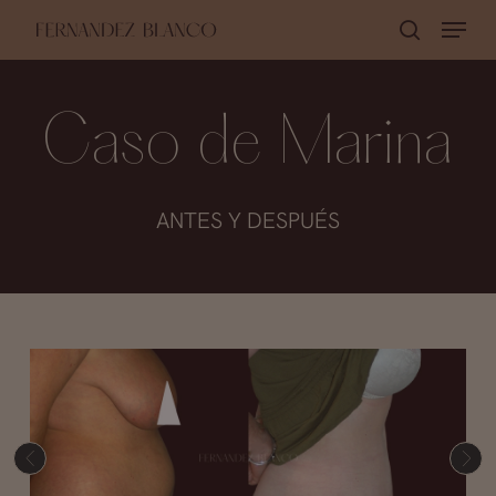
Skip
Menu
buscar
to
Close
main
Menu
content
Caso de Marina
ANTES Y DESPUÉS