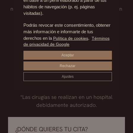
quirúrgico, los posibles riesgos y todo lo que
en base a un perfil elaborado a partir de tus
hábitos de navegación (p. ej. páginas
necesitas saber antes de afrontar una decisión
visitadas).
tan importante.
Podrás revocar este consentimiento, obtener
más información e informarte de tus
Madrid
derechos en la
Política de cookies
.
Términos
+34.915.540.924
de privacidad de Google
+34.628.718.250
Aceptar
Marbella
Rechazar
+34.952.850.468
Ajustes
+34.602.259.697
*Las cirugías se realizan en un hospital
debidamente autorizado.
¿DÓNDE QUIERES TU CITA?