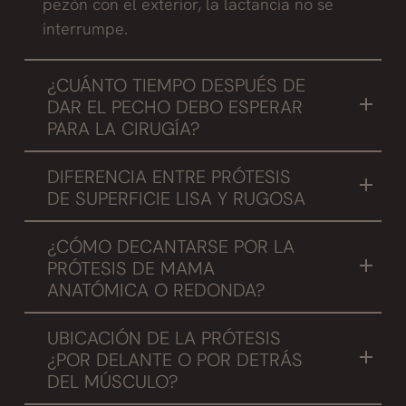
pezón con el exterior, la lactancia no se
interrumpe.
¿CUÁNTO TIEMPO DESPUÉS DE
DAR EL PECHO DEBO ESPERAR
PARA LA CIRUGÍA?
Recomendamos que la paciente se opere 6
DIFERENCIA ENTRE PRÓTESIS
meses después de haber dejado la lactancia,
DE SUPERFICIE LISA Y RUGOSA
de manera que el pecho no se encuentra
En un inicio las prótesis de mama eran todas
inflamado, no está activo y la tasa de
¿CÓMO DECANTARSE POR LA
lisas y llegados a este punto, se pensó que
complicación de contractura capsular
PRÓTESIS DE MAMA
haciendo rugosa la superficie de la prótesis se
disminuye.
ANATÓMICA O REDONDA?
reduciría la tasa de contractura capsular. Pero
Es una decisión que hay que valorar en
con el tiempo se ha visto que esto no
UBICACIÓN DE LA PRÓTESIS
función de las circunstancias.
soluciona el problema.
¿POR DELANTE O POR DETRÁS
DEL MÚSCULO?
Cuando el paciente tiene características
Incluso se ha descubierto que con las prótesis