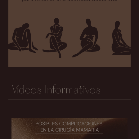
Vídeos Informativos
Posibles complicaciones en la cirugía mamaria
Conoce los diferentes tip