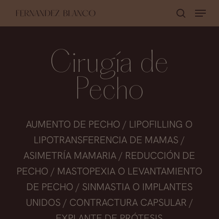
Skip
Menu
buscar
to
Close
main
Menu
content
Cirugía de
Pecho
AUMENTO DE PECHO / LIPOFILLING O
LIPOTRANSFERENCIA DE MAMAS /
ASIMETRÍA MAMARIA / REDUCCIÓN DE
PECHO / MASTOPEXIA O LEVANTAMIENTO
DE PECHO / SINMASTIA O IMPLANTES
UNIDOS / CONTRACTURA CAPSULAR /
EXPLANTE DE PRÓTESIS