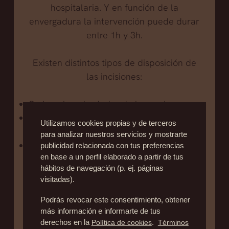
hospitalaria. Y en función de la
envergadura la intervención puede durar
entre 1h y 3h.
Existen distintos tipos de disposición de
las incisiones:
Periareolar, alrededor de la areola
Combinación de periareolar y corte
Utilizamos cookies propias y de terceros
vertical, para casos moderados.
para analizar nuestros servicios y mostrarte
Periareolar, vertical y transversal en el
publicidad relacionada con tus preferencias
en base a un perfil elaborado a partir de tus
surco mamario (en "T" invertida) para
hábitos de navegación (p. ej. páginas
casos importantes.
visitadas).
La elección de la técnica depende del
Podrás revocar este consentimiento, obtener
más información e informarte de tus
criterio del cirujano y de las
derechos en la
Política de cookies
.
Términos
características del seno a operar: edad,