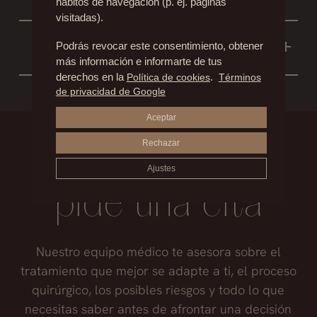
PECHO?
hábitos de navegación (p. ej. páginas
la lactancia.
visitadas).
Es normal una reducción de la sensibilidad en
¿SE PUEDE ELIMINAR LAS
Podrás revocar este consentimiento, obtener
los primeros meses en los que la sensación es
CICATRICES CON LÁSER?
más información e informarte de tus
como de piel adormecida o “acorchada”. A
derechos en la
Política de cookies
.
Términos
No existe ninguna técnica para borrar las
menos que exista alguna complicación, con el
de privacidad de Google
cicatrices. Se pueden mejorar con diferentes
tiempo, la sensibilidad se recupera en su
Aceptar
procedimientos entre los que se incluye el
totalidad.
láser.
Rechazar
Infórmate,
Ajustes
pide una cita
Nuestro equipo médico te asesora sobre el
tratamiento que mejor se adapte a ti, el proceso
quirúrgico, los posibles riesgos y todo lo que
necesitas saber antes de afrontar una decisión