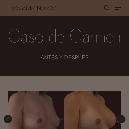
Skip
Menu
buscar
to
Close
main
Menu
content
Caso de Carmen
ANTES Y DESPUÉS