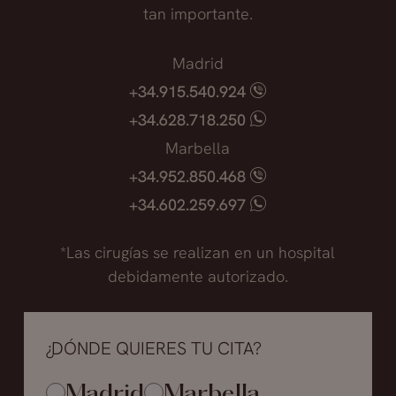
tan importante.
Madrid
+34.915.540.924
+34.628.718.250
Marbella
+34.952.850.468
+34.602.259.697
*Las cirugías se realizan en un hospital
debidamente autorizado.
¿DÓNDE QUIERES TU CITA?
Madrid
Marbella