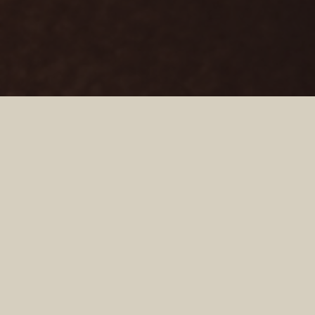
CASO DE CARLA
Rinoplastia abierta con tratamiento