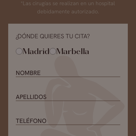
*Las cirugías se realizan en un hospital
realmente no existe un rechazo a este
debidamente autorizado.
producto. Abordamos esta situación sin retirar
la totalidad del producto, si no la parte que
deforma y aumenta el labio. En esta zona
¿DÓNDE QUIERES TU CITA?
además de producto retiramos parte de la
mucosa para que cuando disminuyamos el
Madrid
Marbella
volumen del labio no quede piel redundante
obteniendo un labio armónico. El paciente se
encuentra satisfecho desde el primer
momento porque puede observar que
conserva un volumen adecuado en su labio.