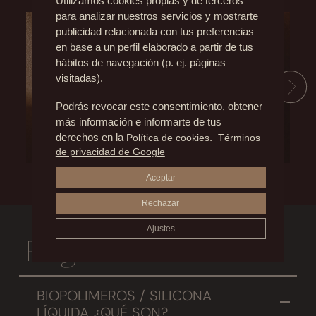
Utilizamos cookies propias y de terceros
Video explicativo sobre el procedimiento de la Queiloplastia
Aprende a darte un masaje po
para analizar nuestros servicios y mostrarte
publicidad relacionada con tus preferencias
en base a un perfil elaborado a partir de tus
Play Video
hábitos de navegación (p. ej. páginas
visitadas).
Podrás revocar este consentimiento, obtener
más información e informarte de tus
derechos en la
Política de cookies
.
Términos
de privacidad de Google
Aceptar
Rechazar
Ajustes
Preguntas Frecuentes
BIOPOLIMEROS / SILICONA
LÍQUIDA ¿QUÉ SON?