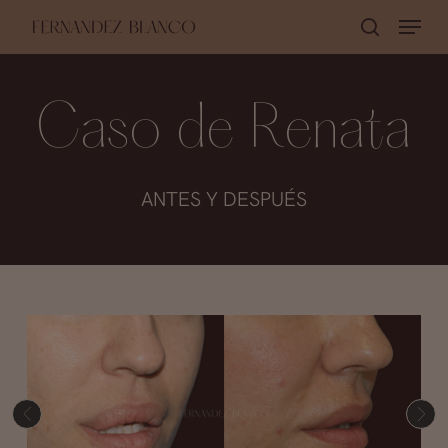
Skip
Menu
buscar
to
Close
main
Menu
content
Caso de Renata
ANTES Y DESPUÉS