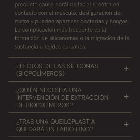
producto causa parálisis facial si entra en
contacto con el músculo, desfiguración del
rostro y pueden aparecer bacterias y hongos.
La complicación más frecuente es la
formación de siliconomas o la migración de la
sustancia a tejidos cercanos.
EFECTOS DE LAS SILICONAS
(BIOPOLÍMEROS)
El desplazamiento debido a la gravedad, la
¿QUIÉN NECESITA UNA
inflamación y la decoloración de los tejidos
INTERVENCIÓN DE EXTRACCIÓN
circundantes es común, la formación de
DE BIOPOLÍMEROS?
granulomas, y la infección de la zona
Nosotros abordamos el problema de los
receptora son las complicaciones habituales.
¿TRAS UNA QUEILOPLASTIA
biopolimeros en labios de dos maneras:
También producen problemas a largo plazo y
QUEDARÁ UN LABIO FINO?
hasta la muerte, por lo que la extracción de