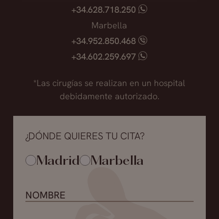
devolverle su volumen estético.
+34.628.718.250
Marbella
-La mayoría de los pacientes acuden a la
+34.952.850.468
consulta por la aparición, en la zona
+34.602.259.697
inyectada con producto, de granulomas que
son molestos e incluso dolosos; pero
*Las cirugías se realizan en un hospital
realmente no existe un rechazo a este
debidamente autorizado.
producto. Abordamos esta situación sin retirar
la totalidad del producto, si no la parte que
deforma y aumenta el labio. En esta zona
¿DÓNDE QUIERES TU CITA?
además de producto retiramos parte de la
mucosa para que cuando disminuyamos el
Madrid
Marbella
volumen del labio no quede piel redundante
obteniendo un labio armónico. El paciente se
encuentra satisfecho desde el primer
momento porque puede observar que