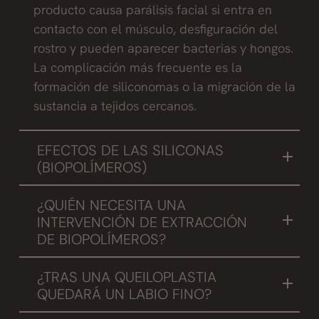
producto causa parálisis facial si entra en
contacto con el músculo, desfiguración del
rostro y pueden aparecer bacterias y hongos.
La complicación más frecuente es la
formación de siliconomas o la migración de la
sustancia a tejidos cercanos.
EFECTOS DE LAS SILICONAS
(BIOPOLÍMEROS)
El desplazamiento debido a la gravedad, la
¿QUIÉN NECESITA UNA
inflamación y la decoloración de los tejidos
INTERVENCIÓN DE EXTRACCIÓN
circundantes es común, la formación de
DE BIOPOLÍMEROS?
granulomas, y la infección de la zona
Nosotros abordamos el problema de los
receptora son las complicaciones habituales.
¿TRAS UNA QUEILOPLASTIA
biopolimeros en labios de dos maneras:
También producen problemas a largo plazo y
QUEDARÁ UN LABIO FINO?
hasta la muerte, por lo que la extracción de