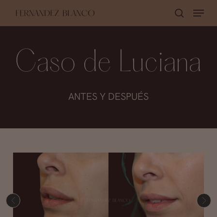
Skip
Menu
buscar
to
Close
main
Menu
content
Caso de Luciana
ANTES Y DESPUÉS