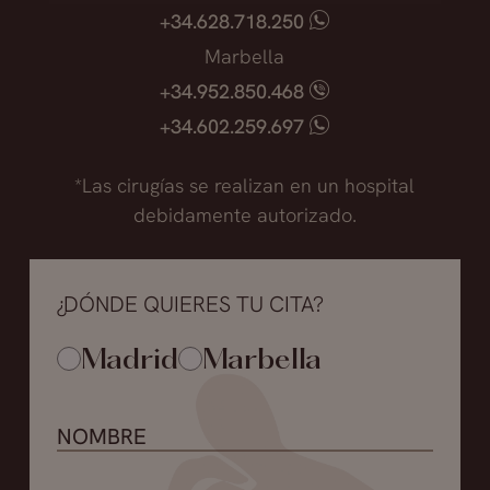
devolverle su volumen estético.
+34.628.718.250
Marbella
-La mayoría de los pacientes acuden a la
+34.952.850.468
consulta por la aparición, en la zona
+34.602.259.697
inyectada con producto, de granulomas que
son molestos e incluso dolosos; pero
*Las cirugías se realizan en un hospital
realmente no existe un rechazo a este
debidamente autorizado.
producto. Abordamos esta situación sin retirar
la totalidad del producto, si no la parte que
deforma y aumenta el labio. En esta zona
¿DÓNDE QUIERES TU CITA?
además de producto retiramos parte de la
mucosa para que cuando disminuyamos el
Madrid
Marbella
volumen del labio no quede piel redundante
obteniendo un labio armónico. El paciente se
encuentra satisfecho desde el primer
momento porque puede observar que