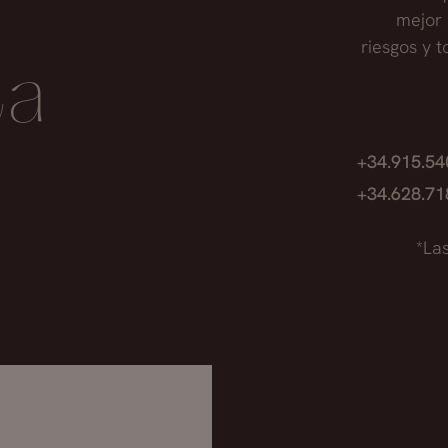
onsulta por la aparición, en la zona inyectada con prod
mejor 
 a este producto. Abordamos esta situación sin retirar l
riesgos y 
ta
además de producto retiramos parte de la mucosa para
 armónico. El paciente se encuentra satisfecho desde
.
+34.915.5
+34.628.7
*La