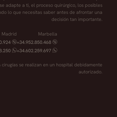
ucto, de granulomas que son molestos e incluso
se adapte a ti, el proceso quirúrgico, los posibles
a totalidad del producto, si no la parte que
todo lo que necesitas saber antes de afrontar una
 que cuando disminuyamos el volumen del labio no
decisión tan importante.
 el primer momento porque puede observar que
Madrid
Marbella
40.924
+34.952.850.468
18.250
+34.602.259.697
s cirugías se realizan en un hospital debidamente
autorizado.