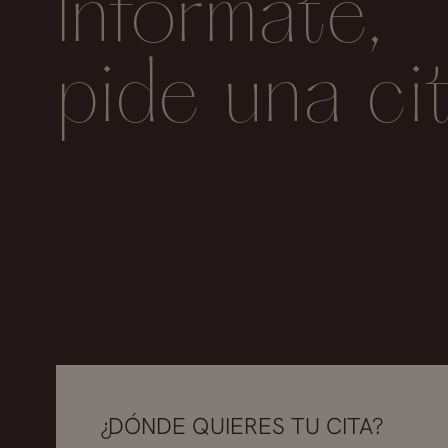
Infórmate,
-La mayoría de los pacientes acuden a la c
dolosos; pero realmente no existe un rechazo
pide una ci
deforma y aumenta el labio. En esta zona 
quede piel redundante obteniendo un labio
conserva un volumen adecuado en su labio
¿DÓNDE QUIERES TU CITA?