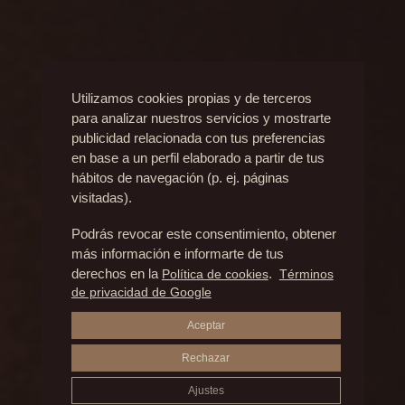
Utilizamos cookies propias y de terceros
para analizar nuestros servicios y mostrarte
Resultados
publicidad relacionada con tus preferencias
en base a un perfil elaborado a partir de tus
hábitos de navegación (p. ej. páginas
visitadas).
ANTES Y DESPUÉS
Podrás revocar este consentimiento, obtener
más información e informarte de tus
CIRUGÍA DE MENTÓN Y MANDÍBULA
derechos en la
Política de cookies
.
Términos
de privacidad de Google
Aceptar
Rechazar
Ajustes