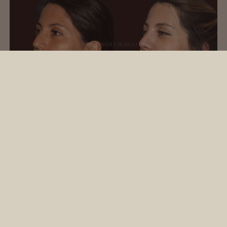
CASO DE PAULA
Implante de prótesis de mentón
+ rinoplastia para armonizar
toda la zona. realizada por el Dr
Fernandez Blanco con 3 meses
de evolución.
VER CASO