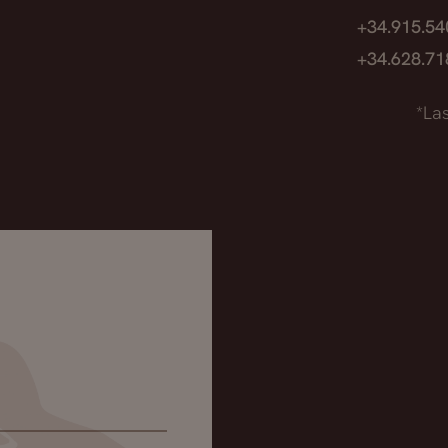
+34.915.5
+34.628.7
*La