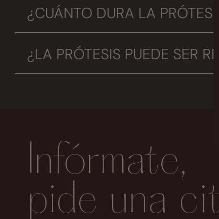
¿CUÁNTO DURA LA PRÓTESI
Es permanente. No es necesario cambiar la 
¿LA PRÓTESIS PUEDE SER 
La prótesis está fabricada de silicona sólid
Infórmate,
pide una ci