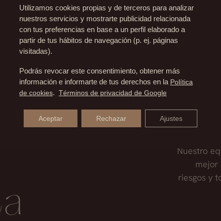
S?
Utilizamos cookies propias y de terceros para analizar
nuestros servicios y mostrarte publicidad relacionada
con tus preferencias en base a un perfil elaborado a
prótesis una vez pasado los años.
partir de tus hábitos de navegación (p. ej. páginas
RECHAZADA?
visitadas).
Podrás revocar este consentimiento, obtener más
a que es un material inerte y biocompatible, por lo que 
información e informarte de tus derechos en la
Política
de cookies
.
Términos de privacidad de Google
Aceptar
Rechazar
Ajustes
Nuestro eq
mejor 
riesgos y 
ta