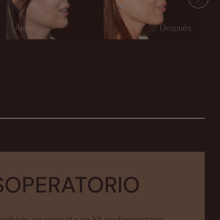
SOPERATORIO
recibirás en consulta un kit postoperatorio