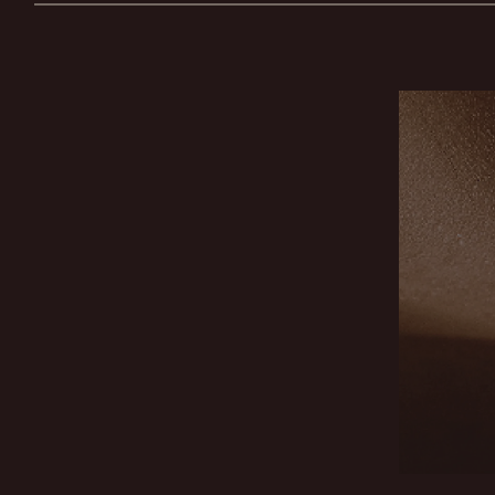
Video explicativo sobre el procedimiento de la extracción de bolas de bichat