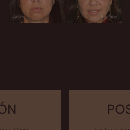
IÓN
PO
 unos 30 min
Tras la cirugía 