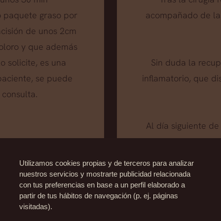
o paquete graso por
acompañado de las
incisión de unos 2cm
ndoloro y que además
o solicite, es una
Sin duda la recup
 paciente, se puede
inflamatorio, que 
 consulta.
Al día siguiente de
poco hinchado pero
con lo que la inco
Utilizamos cookies propias y de terceros para analizar
paciente se pue
nuestros servicios y mostrarte publicidad relacionada
con tus preferencias en base a un perfil elaborado a
partir de tus hábitos de navegación (p. ej. páginas
visitadas).