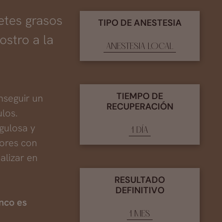
etes grasos
TIPO DE ANESTESIA
ostro a la
ANESTESIA LOCAL
TIEMPO DE
nseguir un
RECUPERACIÓN
los.
gulosa y
1 DÍA
nores con
alizar en
RESULTADO
DEFINITIVO
nco es
1 MES