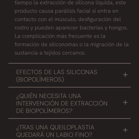
tiempo la extracción de silicona líquida, este
producto causa parálisis facial si entra en
contacto con el músculo, desfiguración del
rostro y pueden aparecer bacterias y hongos.
La complicación más frecuente es la
formación de siliconomas o la migración de la
sustancia a tejidos cercanos.
EFECTOS DE LAS SILICONAS
(BIOPOLÍMEROS)
El desplazamiento debido a la gravedad, la
¿QUIÉN NECESITA UNA
inflamación y la decoloración de los tejidos
INTERVENCIÓN DE EXTRACCIÓN
circundantes es común, la formación de
DE BIOPOLÍMEROS?
granulomas, y la infección de la zona
Nosotros abordamos el problema de los
receptora son las complicaciones habituales.
¿TRAS UNA QUEILOPLASTIA
biopolimeros en labios de dos maneras:
También producen problemas a largo plazo y
QUEDARÁ UN LABIO FINO?