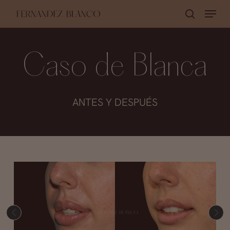
Skip
Menu
buscar
to
Close
main
Menu
content
Caso de Blanca
ANTES Y DESPUÉS