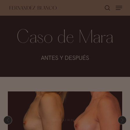
Skip
Menu
buscar
to
Close
main
Menu
content
Caso de Mara
ANTES Y DESPUÉS