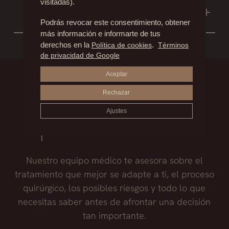
visitadas).
¿SE PUEDE ELIMINAR LAS
los primeros meses en los que la sensación es
CICATRICES CON LÁSER?
Podrás revocar este consentimiento, obtener
como de piel adormecida o “acorchada”. A
más información e informarte de tus
No existe ninguna técnica para borrar las
menos que exista alguna complicación, con el
derechos en la
Política de cookies
.
Términos
cicatrices. Se pueden mejorar con diferentes
tiempo, la sensibilidad se recupera en su
de privacidad de Google
procedimientos entre los que se incluye el
totalidad.
Aceptar
láser.
Infórmate,
Rechazar
Ajustes
pide una cita
Nuestro equipo médico te asesora sobre el
tratamiento que mejor se adapte a ti, el proceso
quirúrgico, los posibles riesgos y todo lo que
necesitas saber antes de afrontar una decisión
tan importante.