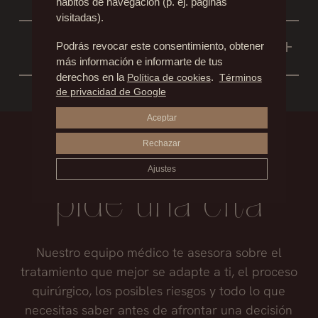
PECHO?
hábitos de navegación (p. ej. páginas
la lactancia.
visitadas).
Es normal una reducción de la sensibilidad en
¿SE PUEDE ELIMINAR LAS
Podrás revocar este consentimiento, obtener
los primeros meses en los que la sensación es
CICATRICES CON LÁSER?
más información e informarte de tus
como de piel adormecida o “acorchada”. A
derechos en la
Política de cookies
.
Términos
No existe ninguna técnica para borrar las
menos que exista alguna complicación, con el
de privacidad de Google
cicatrices. Se pueden mejorar con diferentes
tiempo, la sensibilidad se recupera en su
Aceptar
procedimientos entre los que se incluye el
totalidad.
láser.
Rechazar
Infórmate,
Ajustes
pide una cita
Nuestro equipo médico te asesora sobre el
tratamiento que mejor se adapte a ti, el proceso
quirúrgico, los posibles riesgos y todo lo que
necesitas saber antes de afrontar una decisión