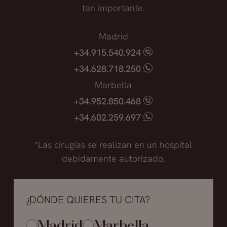
tan importante.
Madrid
+34.915.540.924
+34.628.718.250
Marbella
+34.952.850.468
+34.602.259.697
*Las cirugías se realizan en un hospital
debidamente autorizado.
¿DÓNDE QUIERES TU CITA?
Madrid
Marbella