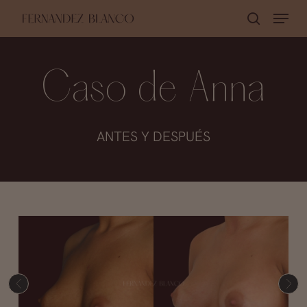
Skip
Menu
buscar
to
Close
main
Menu
content
Caso de Anna
ANTES Y DESPUÉS