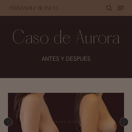
Skip
Menu
buscar
to
Close
main
Menu
content
Caso de Aurora
ANTES Y DESPUÉS