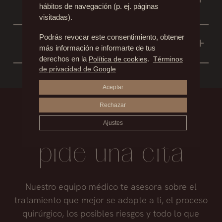
DESPUÉS DE UNA CIRUGÍA DE
asegurar a la paciente que pueda mantener
hábitos de navegación (p. ej. páginas
PECHO?
visitadas).
la lactancia.
Es normal una reducción de la sensibilidad en
¿SE PUEDE ELIMINAR LAS
Podrás revocar este consentimiento, obtener
los primeros meses en los que la sensación es
más información e informarte de tus
CICATRICES CON LÁSER?
como de piel adormecida o “acorchada”. A
derechos en la
Política de cookies
.
Términos
No existe ninguna técnica para borrar las
de privacidad de Google
menos que exista alguna complicación, con el
cicatrices. Se pueden mejorar con diferentes
tiempo, la sensibilidad se recupera en su
Aceptar
procedimientos entre los que se incluye el
totalidad.
Rechazar
láser.
Infórmate,
Ajustes
pide una cita
Nuestro equipo médico te asesora sobre el
tratamiento que mejor se adapte a ti, el proceso
quirúrgico, los posibles riesgos y todo lo que