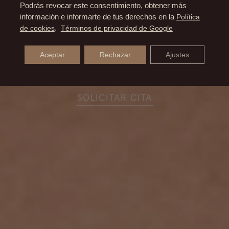
Podrás revocar este consentimiento, obtener más
información e informarte de tus derechos en la
Política
de cookies
.
Términos de privacidad de Google
Aceptar
Rechazar
Ajustes
SOLICITAR CITA