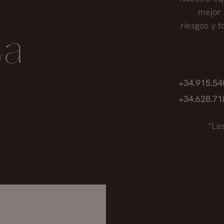
mejor 
riesgos y 
ta
+34.915.5
+34.628.7
*La