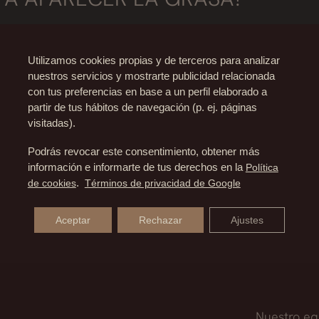
e multiplicarse, se puede asegurar que los adipocitos 
OSUCCIÓN CON ANESTESIA LOCA
Utilizamos cookies propias y de terceros para analizar
nuestros servicios y mostrarte publicidad relacionada
con tus preferencias en base a un perfil elaborado a
partir de tus hábitos de navegación (p. ej. páginas
CIÓN?
visitadas).
Podrás revocar este consentimiento, obtener más
dio hospitalario con todos los recursos para que los pa
información e informarte de tus derechos en la
Política
TADOS DE UNA LIPOSUCCIÓN?
 molestias como unas agujetas fuertes en la zona trata
de cookies
.
Términos de privacidad de Google
citos no aumenta, por ello cuando extraemos grasa par
Aceptar
Rechazar
Ajustes
s. Así, diremos que los resultados serán permanentes, 
Nuestro eq