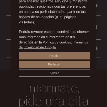
para analizar nuestros servicios y mostrarte
¿SE QUITAN LAS PATAS DE
el aspecto de agotamiento que se asocia al
publicidad relacionada con tus preferencias
GALLO?
en base a un perfil elaborado a partir de tus
envejecimiento de los párpados.
hábitos de navegación (p. ej. páginas
No, para conseguir este resultado se debe
¿DESAPARECEN TODAS LAS
visitadas).
asociar a un tratamiento de lifting de cola de
ARRUGAS DEL PARPADO
ceja y mejillas.
Podrás revocar este consentimiento, obtener
INFERIOR Y LAS OJERAS?
más información e informarte de tus
No, a veces es imposible quitar todo el exceso
derechos en la
Política de cookies
.
Términos
¿SE CONSIGUEN UNOS OJOS
de privacidad de Google
de piel, para evitar el efecto de “Ojo
ALMENDRADOS?
redondo”. Las ojeras son pigmentos
Aceptar
La blefaroplastia no cambia la forma del ojo,
depositados a este nivel que requieren un
Rechazar
para ello es necesario subir el ángulo externo
tratamiento diferente.
del ojo mediante un procedimiento quirúrgico
Ajustes
adicional llamado cantopexia.
Infórmate,
pide una cita