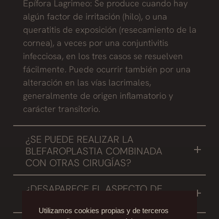
Epífora Lagrimeo: Se produce cuando hay
algún factor de irritación (hilo), o una
queratitis de exposición (resecamiento de la
cornea), a veces por una conjuntivitis
infecciosa, en los tres casos se resuelven
fácilmente. Puede ocurrir también por una
alteración en las vías lacrimales,
generalmente de origen inflamatorio y
carácter transitorio.
¿SE PUEDE REALIZAR LA
BLEFAROPLASTIA COMBINADA
CON OTRAS CIRUGÍAS?
Normalmente se realiza combinada con otros
¿DESAPARECE EL ASPECTO DE
procedimientos quirúrgicos como liffting facial.
CANSANCIO?
Utilizamos cookies propias y de terceros
Si, el ojo recupera luminosidad y desaparece