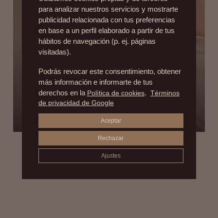
para analizar nuestros servicios y mostrarte
publicidad relacionada con tus preferencias
en base a un perfil elaborado a partir de tus
hábitos de navegación (p. ej. páginas
visitadas).
Podrás revocar este consentimiento, obtener
más información e informarte de tus
derechos en la
Política de cookies
.
Términos
¿CUÁL ES LA POSICIÓN Y FORMA IDEAL
de privacidad de Google
DEL OMBLIGO?
21 de julio de 2016
Aceptar
Rechazar
Ajustes