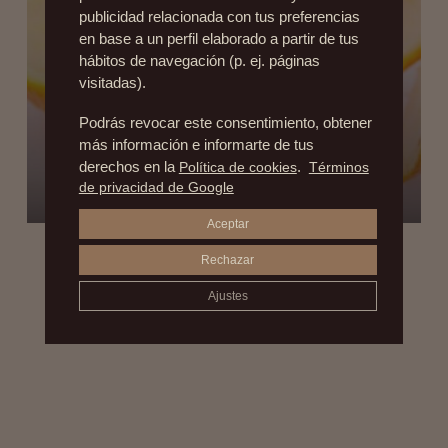
publicidad relacionada con tus preferencias
en base a un perfil elaborado a partir de tus
hábitos de navegación (p. ej. páginas
visitadas).
Podrás revocar este consentimiento, obtener
más información e informarte de tus
derechos en la
Política de cookies
.
Términos
LA PIEL DE NARANJA QUE NADIE QUIERE
de privacidad de Google
25 de enero de 2016
Aceptar
Rechazar
Ajustes