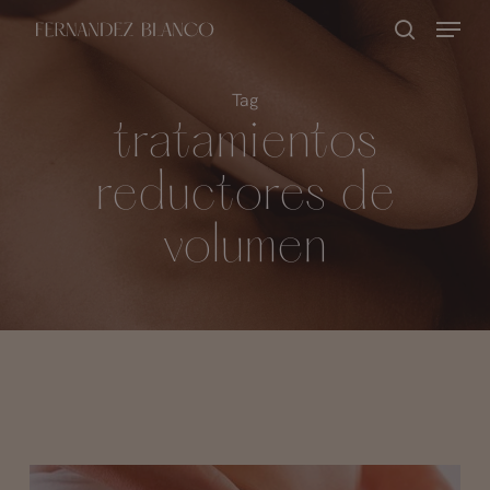
Skip
Menu
buscar
to
Close
main
Tag
Menu
content
tratamientos
reductores de
volumen