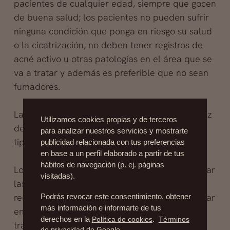
pacientes de cualquier edad, siempre que gocen
de buena salud; los pacientes no pueden sufrir
ninguna condición que ponga en riesgo su salud
o la cicatrización, no deben tener registros de
acné activo u otras patologías en el área que se
va a tratar y además es preferible que no sean
fumadores.
La mejoría que se alcance al remover la cicatriz
Utilizamos cookies propias y de terceros
dependerá de cuán severo es el caso (tamaño,
para analizar nuestros servicios y mostrarte
tipo y localización de la cicatriz).
publicidad relacionada con tus preferencias
en base a un perfil elaborado a partir de tus
hábitos de navegación (p. ej. páginas
Los tratamientos tópicos podrán ayudar a cerrar
visitadas).
las heridas, así como también a cicatrizarlas, y
reducen la posibilidad de pigmentación irregular
Podrás revocar este consentimiento, obtener
más información e informarte de tus
en la piel. El tratamiento será destinado al
derechos en la
Política de cookies
.
Términos
tratamiento de cicatrices superficiales y para
de privacidad de Google