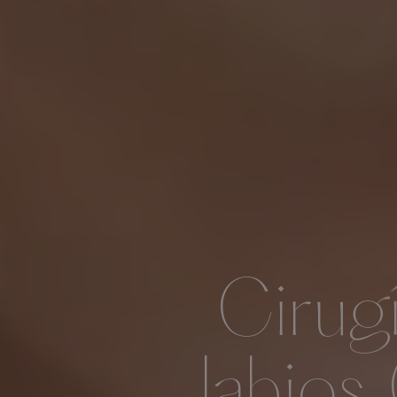
Cirug
labios