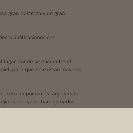
 una gran destreza y un gran
esde infiltraciones con
 al lugar donde se encuentre el
 piel, para que no existan mayores
rio será un poco más largo y más
tejidos que ya se han injuriados
 la recuperación de los labios en