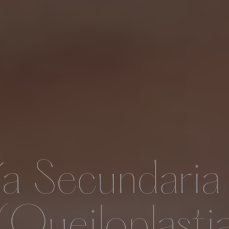
ía Secundaria 
 (Queiloplastia