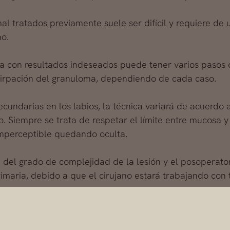
al tratados previamente suele ser difícil y requiere de
no.
ia con resultados indeseados puede tener varios pasos d
xtirpación del granuloma, dependiendo de cada caso.
secundarias en los labios, la técnica variará de acuerdo
o. Siempre se trata de respetar el límite entre mucosa y
 imperceptible quedando oculta.
 del grado de complejidad de la lesión y el posoperato
imaria, debido a que el cirujano estará trabajando con 
ones y cuidados que el especialista indique para lograr