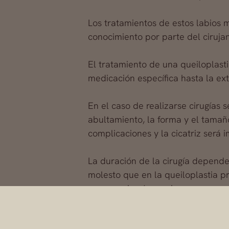
Los tratamientos de estos labios m
conocimiento por parte del ciruja
El tratamiento de una queiloplast
medicación específica hasta la e
En el caso de realizarse cirugías 
abultamiento, la forma y el tamañ
complicaciones y la cicatriz será
La duración de la cirugía depende
molesto que en la queiloplastia pr
por una cirugía previa.
Se deben seguir todas las indicaci