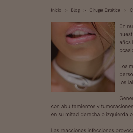
Inicio
Blog
Cirugía Estética
C
En nu
nuest
años 
ocasi
Los m
perso
los la
Gener
con
abultamientos y tumoraciones
en su mitad derecha o izquierda 
Las reacciones infecciones provoc