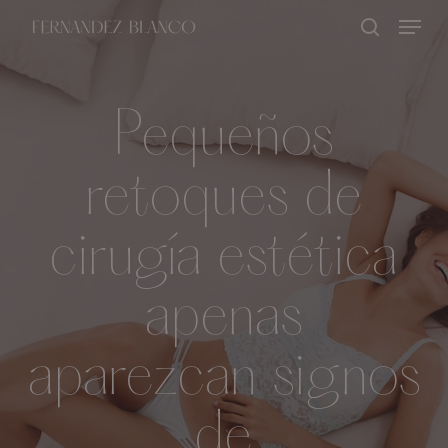
Skip
Menu
buscar
to
Close
main
Menu
content
Pequeños
retoques de
cirugía estética
apenas
aparezcan signos
de