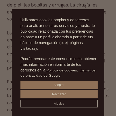
de piel, las bolsitas y arrugas. La cirugía es
ambulatoria y en pocos días, la paciente puede
volver a su actividad, a su vida normal.
Utilizamos cookies propias y de terceros
para analizar nuestros servicios y mostrarte
publicidad relacionada con tus preferencias
La cirugía estética es un gran aliado contra el
en base a un perfil elaborado a partir de tus
envejecimiento, el paciente elige operarse y el
hábitos de navegación (p. ej. páginas
cirujano elige si operar a un paciente o no de
visitadas).
acuerdo con varios factores. El más importante
Podrás revocar este consentimiento, obtener
es si los resultados serán satisfactorios, para el
más información e informarte de tus
paciente y para el cirujano.
derechos en la
Política de cookies
.
Términos
de privacidad de Google
Para elegir un cirujano, debes informarte de su
Aceptar
experiencia, resultados y reputación. Tu salud es
Rechazar
lo más importante, ya que un mal procedimiento
o error en el diagnóstico puede traer
Ajustes
consecuencias muy graves.