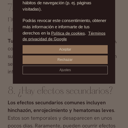
hábitos de navegación (p. ej. páginas
7. ¿Hay alguna preparación
visitadas).
necesaria antes del
Podrás revocar este consentimiento, obtener
más información e informarte de tus
tratamiento?
derechos en la
Política de cookies
.
Términos
de privacidad de Google
Tu médico te proporcionará pautas específicas
,
como evitar ciertos medicamentos o
Aceptar
suplementos antes del procedimiento. También
Rechazar
se aconseja evitar el alcohol y el ejercicio
Ajustes
intenso en las horas previas al tratamiento.
8. ¿Hay efectos secundarios?
Los efectos secundarios comunes incluyen
hinchazón, enrojecimiento y hematomas leves
.
Estos son temporales y desaparecen en unos
pocos días. Raramente, pueden ocurrir efectos