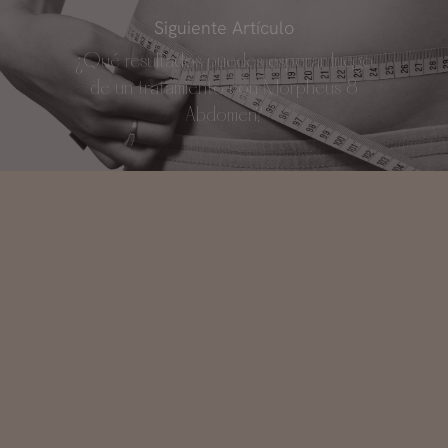
Siguiente Artículo
¿Qué resultados puedes esperar luego
de un tratamiento con Morpheus 8
Abdomen?