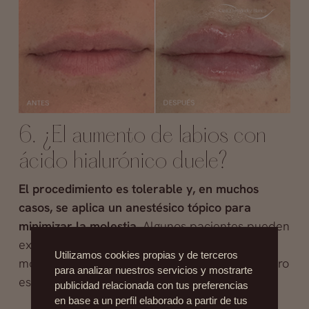
6. ¿El aumento de labios con
ácido hialurónico duele?
El procedimiento es tolerable y, en muchos
casos, se aplica un anestésico tópico para
minimizar la molestia
. Algunos pacientes pueden
experimentar una sensación de picazón o
Utilizamos cookies propias y de terceros
molestia temporal después de la inyección, pero
para analizar nuestros servicios y mostrarte
esto generalmente desaparece en breve.
publicidad relacionada con tus preferencias
en base a un perfil elaborado a partir de tus