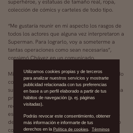
superhéroe, y estatuas de tamaño real, ropa,
colección de cómics y carteles de todo tipo.
“Me gustaría reunir en mi aspecto los rasgos de
todos los actores que alguna vez interpretaron a
Superman. Para lograrlo, voy a someterme a
tantas operaciones como sean necesarias”,
consignó Chávez en un comunicado.
Utilizamos cookies propias y de terceros
Mientras el Superman filipino sigue obsesionado
para analizar nuestros servicios y mostrarte
con esta idea, pasa sus días completamente
publicidad relacionada con tus preferencias
sumergido en el mundo de los cómics, lo que ha
en base a un perfil elaborado a partir de tus
provocado que sus familiares y amigos
hábitos de navegación (p. ej. páginas
visitadas).
recurrieran a un psiquiatra para ayudarlo. El
especialista le diagnosticó múltiples complejos
Podrás revocar este consentimiento, obtener
de inferioridad que lo hacen estar descontento
más información e informarte de tus
con su cuerpo.
derechos en la
Política de cookies
.
Términos