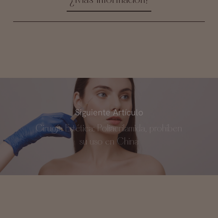
¿Más Información?
Siguiente Artículo
Cirugía Estética: Poliacrilamida, prohíben
su uso en China