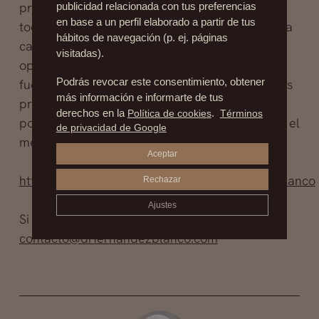
preferencias. Los británicos demandan, sobre
publicidad relacionada con tus preferencias
en base a un perfil elaborado a partir de tus
todo, intervenciones de rodilla o cadera, cirugía
hábitos de navegación (p. ej. páginas
cardiaca o cataratas. Los estadounidenses,
visitadas).
operaciones de muy alto coste que quedan
fuera de sus seguros y en su país tienen precios
Podrás revocar este consentimiento, obtener
más información e informarte de tus
prohibitivos. España será un lugar de elección
derechos en la
Política de cookies
.
Términos
por su calidad profesional y competitividad en el
de privacidad de Google
mercado de la sanidad.
Aceptar
https://www.facebook.com/clinicasfernandezblanco
Rechazar
Ajustes
Si deseas saber más contacta con nosotros a
contacto@drfernandezblanco.com