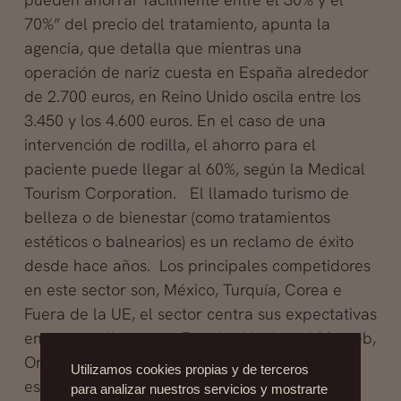
70%” del precio del tratamiento, apunta la
agencia, que detalla que mientras una
operación de nariz cuesta en España alrededor
de 2.700 euros, en Reino Unido oscila entre los
3.450 y los 4.600 euros. En el caso de una
intervención de rodilla, el ahorro para el
paciente puede llegar al 60%, según la Medical
Tourism Corporation. El llamado turismo de
belleza o de bienestar (como tratamientos
estéticos o balnearios) es un reclamo de éxito
desde hace años. Los principales competidores
en este sector son, México, Turquía, Corea e
Fuera de la UE, el sector centra sus expectativas
en captar clientes en Estados Unidos, el Magreb,
Oriente Próximo y el este de Europa,
Utilizamos cookies propias y de terceros
especialmente Rusia. Cada país tiene sus
para analizar nuestros servicios y mostrarte