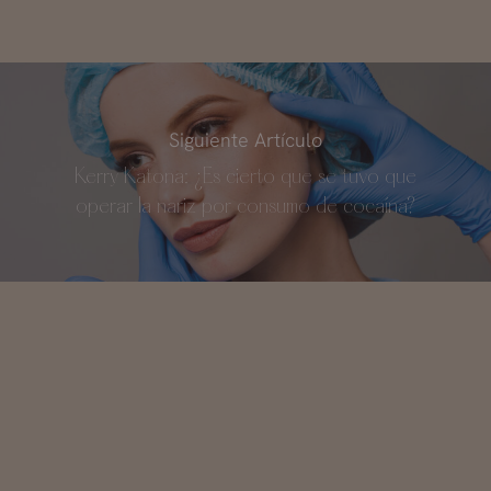
Siguiente Artículo
Kerry Katona: ¿Es cierto que se tuvo que
operar la nariz por consumo de cocaína?