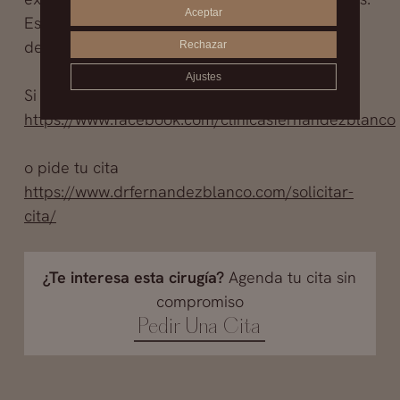
Aceptar
Esta
cirugía estética
es compleja y el cirujano
debe tener amplia experiencia.
Rechazar
Ajustes
Si deseas consultar entra a
https://www.facebook.com/clinicasfernandezblanco
o pide tu cita
https://www.drfernandezblanco.com/solicitar-
cita/
¿Te interesa esta cirugía?
Agenda tu cita sin
compromiso
Pedir Una Cita