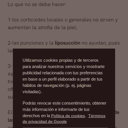
Lo que no se debe hacer:
1-los corticoides locales o generales no sirven y
aumentan la atrofia de la piel;
2-las punciones y la
liposucción
no ayudan, pues
las masas son sólidas y fibróticas.
Utilizamos cookies propias y de terceros
3- los
masajes, el ultrasonido y el láser
no
para analizar nuestros servicios y mostrarte
ayudan y a veces empeoran la situación. En
publicidad relacionada con tus preferencias
en base a un perfil elaborado a partir de tus
todos los países se deben realizar campañas
hábitos de navegación (p. ej. páginas
oficiales de prevención contra la utilización de
visitadas).
sustancias prohibidas.
Podrás revocar este consentimiento, obtener
más información e informarte de tus
El dr.
Fernández Blanco
es experto en
cirugía de
derechos en la
Política de cookies
.
Términos
las secuelas
o cirugías secundarias para la
de privacidad de Google
extracción de las sustancias como biopolímeros.