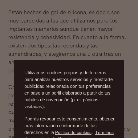
Están hechas de gel de silicona, es decir, son
muy parecidas a las que utilizamos para los
implantes mamarios aunque tienen mayor
resistencia y cohesividad. En cuanto a la forma,
existen dos tipos: las redondas y las
almendradas, y elegiremos una u otra tras un
análisis de las necesidades y la morfología del
paciente.
Utilizamos cookies propias y de terceros
para analizar nuestros servicios y mostrarte
Con frecuencia nos preguntan si existe la
publicidad relacionada con tus preferencias
en base a un perfil elaborado a partir de tus
posibilidad de rechazo de la prótesis, y la
hábitos de navegación (p. ej. páginas
respuesta es no. En cuanto a si hay riesgo de
visitadas).
que, al igual que sucede en los implantes
Podrás revocar este consentimiento, obtener
mamarios, se genere una cápsula retráctil o un
más información e informarte de tus
encapsulamiento, la respuesta también es no: no
derechos en la
Política de cookies
.
Términos
hay peligro de cápsula por el lugar anatómico