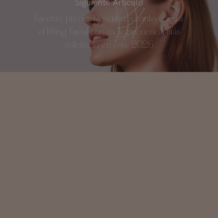
Siguiente Artículo
Facetite precio: Descubre cuanto cuesta
el lifting facial con radiofrecuencia más
solicitado en este 2026