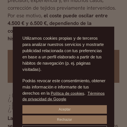
precisión, experiencia y, en muchos casos,
corrección de tejidos previamente intervenidos.
Por ese motivo,
el coste puede oscilar entre
4.500 € y 6.500 €, dependiendo de la
complejidad del caso, la técnica necesaria y el
historial quirúrgico del paciente
.
Utilizamos cookies propias y de terceros
para analizar nuestros servicios y mostrarte
publicidad relacionada con tus preferencias
en base a un perfil elaborado a partir de tus
¿Te interesa esta cirugía?
Agenda tu cita sin
hábitos de navegación (p. ej. páginas
compromiso
visitadas).
Pedir Una Cita
Podrás revocar este consentimiento, obtener
más información e informarte de tus
derechos en la
Política de cookies
.
Términos
¿Cómo es el postoperatorio?
de privacidad de Google
¿Es doloroso?
Aceptar
La recuperación tras una blefaroplastia suele
Rechazar
ser rápida y bien tolerada
. Durante los primeros