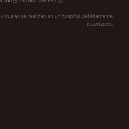
18.250
+34.602.259.697
s cirugías se realizan en un hospital debidamente
autorizado.