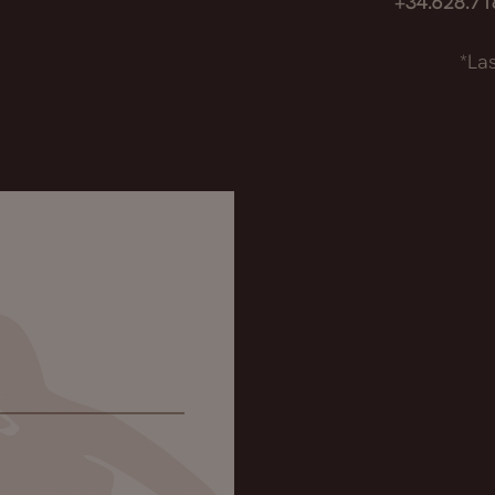
+34.628.7
*La