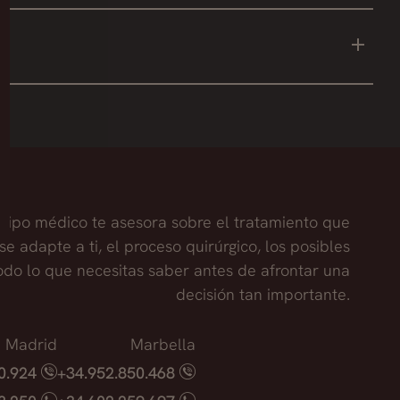
ra remodelar una zona, no existe la posibilidad
s, siempre y cuando el paciente no aumente de peso
se aplica en el rostro para generar un efecto lifting,
uipo médico te asesora sobre el tratamiento que
se adapte a ti, el proceso quirúrgico, los posibles
todo lo que necesitas saber antes de afrontar una
decisión tan importante.
Madrid
Marbella
40.924
+34.952.850.468