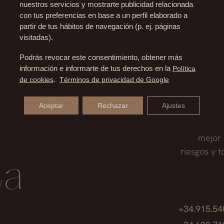
nuestros servicios y mostrarte publicidad relacionada
citos no aumenta, por tanto cuando extraemos grasa pa
con tus preferencias en base a un perfil elaborado a
TRE FACETITE Y NECKTITE?
ídos. Así, diremos que los resultados serán permanente
partir de tus hábitos de navegación (p. ej. páginas
visitadas).
ite está en el lugar de aplicación, mientras el Face tite 
Podrás revocar este consentimiento, obtener más
disminuir la grasa localizada en el área de la papada.
información e informarte de tus derechos en la
Política
de cookies
.
Términos de privacidad de Google
Aceptar
Rechazar
Ajustes
Nuestro eq
mejor 
riesgos y 
ta
+34.915.5