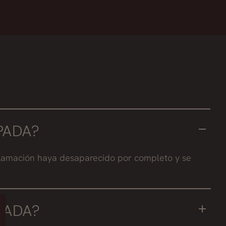
PADA?
flamación haya desaparecido por completo y se
PADA?