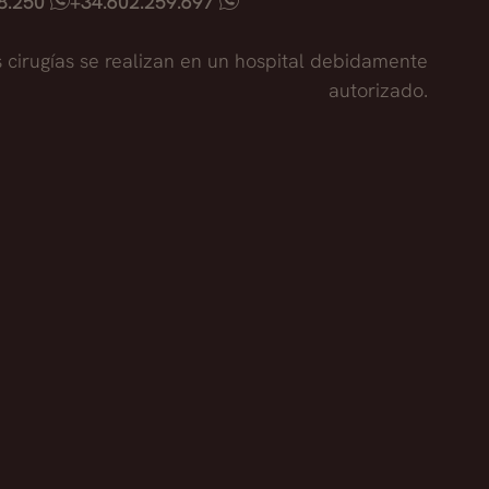
18.250
+34.602.259.697
s cirugías se realizan en un hospital debidamente
autorizado.