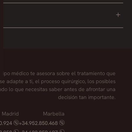
ra remodelar una zona, no existe la posibilidad
s, siempre y cuando el paciente no aumente de peso
se aplica en el rostro para generar un efecto lifting,
uipo médico te asesora sobre el tratamiento que
se adapte a ti, el proceso quirúrgico, los posibles
todo lo que necesitas saber antes de afrontar una
decisión tan importante.
Madrid
Marbella
40.924
+34.952.850.468