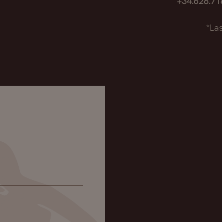
+34.628.7
*La