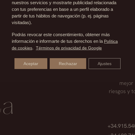
nuestros servicios y mostrarte publicidad relacionada
citos no aumenta, por tanto cuando extraemos grasa pa
con tus preferencias en base a un perfil elaborado a
TRE FACETITE Y NECKTITE?
ídos. Así, diremos que los resultados serán permanente
partir de tus hábitos de navegación (p. ej. páginas
visitadas).
ite está en el lugar de aplicación, mientras el Face tite 
Podrás revocar este consentimiento, obtener más
disminuir la grasa localizada en el área de la papada.
información e informarte de tus derechos en la
Política
de cookies
.
Términos de privacidad de Google
Aceptar
Rechazar
Ajustes
Nuestro eq
mejor 
riesgos y 
ta
+34.915.5