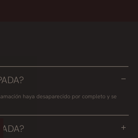
PADA?
flamación haya desaparecido por completo y se
PADA?