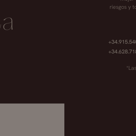
riesgos y 
ta
+34.915.5
+34.628.7
*La