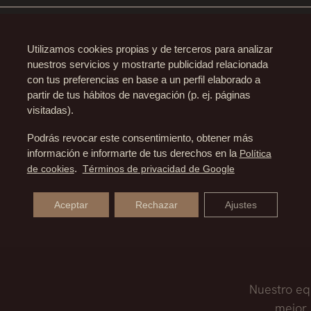
place, lo aconsejable es dormir boca arriba los 2 o 3 pr
RINOMODELACIÓN CON OTROS T
to de inflamación normal que ocurre durante la noche
Utilizamos cookies propias y de terceros para analizar
nuestros servicios y mostrarte publicidad relacionada
miento antiarrugas como los hilos tensores o un aumento 
con tus preferencias en base a un perfil elaborado a
MODELACIÓN Y RINOPLASTIA?
udará a tomar la decisión adecuada para ti.
partir de tus hábitos de navegación (p. ej. páginas
visitadas).
biar el aspecto de la nariz. Pero es cierto que son co
Podrás revocar este consentimiento, obtener más
DE REDUCIR LA NARIZ?
r sobre qué técnica es la más adecuada para ti.
información e informarte de tus derechos en la
Política
de cookies
.
Términos de privacidad de Google
inoplastia y desees realizarte una rinomodelación prev
riz con una rinomodelación. Para ello es necesario modi
Aceptar
Rechazar
Ajustes
ismo trabajar sobre tejidos vírgenes que tejidos que se 
 Para estos casos siempre es necesaria una cirugía de na
erte una rinoplastia descartes el tratamiento de rino
Nuestro eq
mejor 