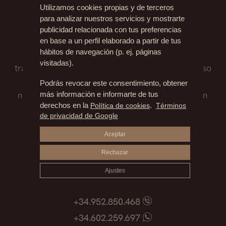
necesaria una cirugía de nariz o rinoplastia.
rinoplastia y desees realizarte una
Utilizamos cookies propias y de terceros
pide una cita
rinomodelación previa “para ver cómo
para analizar nuestros servicios y mostrarte
publicidad relacionada con tus preferencias
quedaría”, es importante mencionar que a
en base a un perfil elaborado a partir de tus
nivel quirúrgico, no es lo mismo trabajar sobre
hábitos de navegación (p. ej. páginas
Nuestro equipo médico te asesora sobre el
tejidos vírgenes que tejidos que se hayan visto
visitadas).
tratamiento que mejor se adapte a ti, el proceso
afectados por rellenos. Por ello, nuestra
quirúrgico, los posibles riesgos y todo lo que
Podrás revocar este consentimiento, obtener
recomendación es que en caso de desear
necesitas saber antes de afrontar una decisión
más información e informarte de tus
hacerte una rinoplastia descartes el
derechos en la
Política de cookies
.
Términos
tan importante.
tratamiento de rinomodelación.
de privacidad de Google
Aceptar
Madrid
+34.915.540.924
Rechazar
+34.628.718.250
Ajustes
Marbella
+34.952.850.468
+34.602.259.697