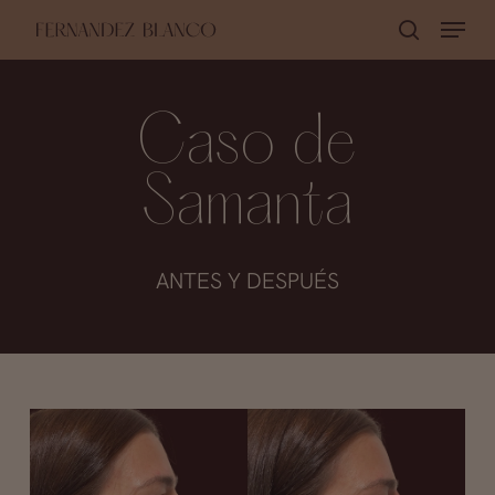
Skip
Menu
buscar
to
Close
main
Menu
content
Caso de
Samanta
ANTES Y DESPUÉS