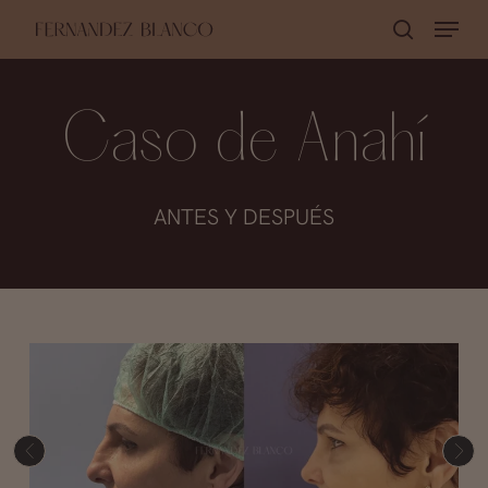
Skip
Menu
buscar
to
Close
main
Menu
content
Caso de Anahí
ANTES Y DESPUÉS