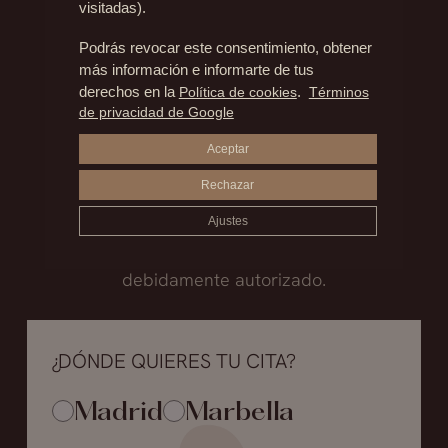
visitadas).
Madrid
Podrás revocar este consentimiento, obtener
+34.915.540.924
más información e informarte de tus
derechos en la
Política de cookies
.
Términos
+34.628.718.250
de privacidad de Google
Marbella
Aceptar
+34.952.850.468
Rechazar
+34.602.259.697
Ajustes
*Las cirugías se realizan en un hospital
debidamente autorizado.
¿DÓNDE QUIERES TU CITA?
Madrid
Marbella