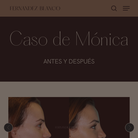
Skip
Menu
buscar
to
Close
main
Menu
content
Caso de Mónica
ANTES Y DESPUÉS