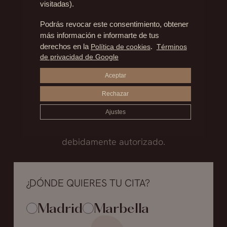
visitadas).
Madrid
Podrás revocar este consentimiento, obtener
+34.915.540.924
más información e informarte de tus
derechos en la
Política de cookies
.
Términos
+34.628.718.250
de privacidad de Google
Marbella
Aceptar
+34.952.850.468
Rechazar
+34.602.259.697
Ajustes
*Las cirugías se realizan en un hospital
debidamente autorizado.
¿DÓNDE QUIERES TU CITA?
Madrid
Marbella