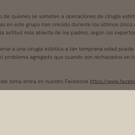
to de quienes se someten a operaciones de cirugía esté
cas en este grupo han crecido durante los últimos cinco
la actitud más abierta de los padres, según los expertos
erse a una cirugía estética a tan temprana edad puede 
e el problema agregado que cuando son rechazados en los
este tema entra en nuestro Facebook
https://www.faceb
Dr. Alfredo Fernández Blan
Dr. Alfredo Fernández Blanco se destaca en su rama de la medicina, c
as cirugías secundarias o de las secuelas. Con más de 30 años de expe