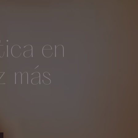
tica en
z más