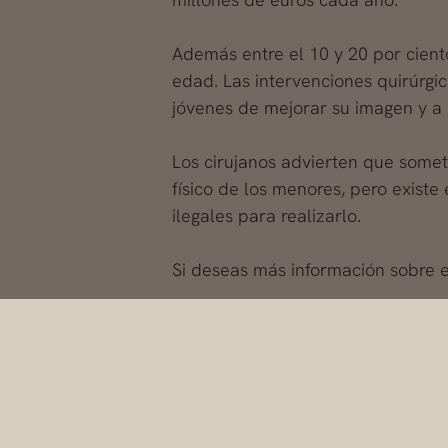
Además entre el 10 y 20 por cien
edad. Las intervenciones quirúrgi
jóvenes de mejorar su imagen y a 
Los cirujanos advierten que somet
físico de los menores, pero exist
ilegales para realizarlo.
Si deseas más información sobre 
El cirujano plástico 
pionero en las llamad