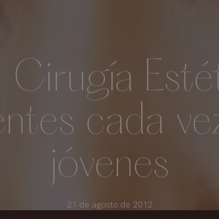
 Cirugía Esté
entes cada ve
jóvenes
21 de agosto de 2012