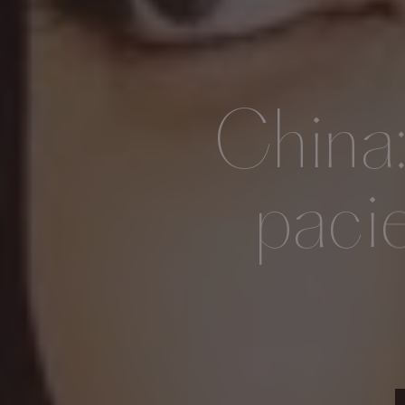
China:
paci