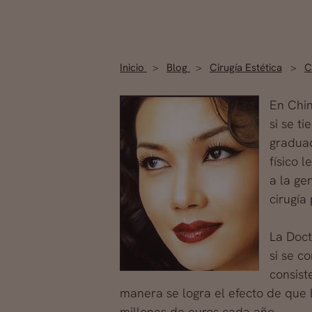
Inicio
Blog
Cirugía Estética
C
En Chin
si se t
graduad
físico 
a la gen
cirugía
La Doct
si se c
consist
manera se logra el efecto de que l
millones de euros cada año.