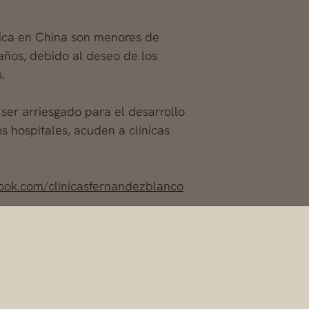
tica en China son menores de
 años, debido al deseo de los
.
ser arriesgado para el desarrollo
 hospitales, acuden a clínicas
ook.com/clinicasfernandezblanco
co
omo el mejor cirujano de mamas, además es
riencia y miles de casos de éxito, sigue