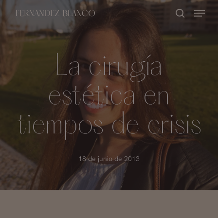
Skip
Menu
buscar
to
Close
main
Menu
content
La cirugía
estética en
tiempos de crisis
18 de junio de 2013