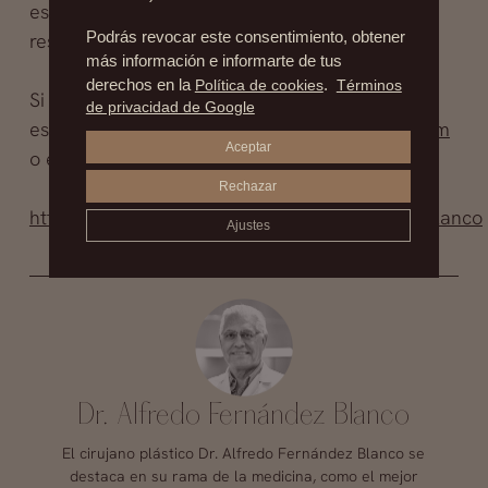
especialistas con titulo oficial», recuerdan al
respecto.
Podrás revocar este consentimiento, obtener
más información e informarte de tus
derechos en la
Política de cookies
.
Términos
Si deseas más información a respecto,
de privacidad de Google
escríbenos a
contacto@drfernandezblanco.com
Aceptar
o entra a nuestro Facebook
Rechazar
https://www.facebook.com/clinicasfernandezblanco
Ajustes
Dr. Alfredo Fernández Blanco
El cirujano plástico Dr. Alfredo Fernández Blanco se
destaca en su rama de la medicina, como el mejor