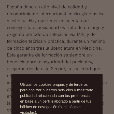
España tiene un alto nivel de calidad y
reconocimiento internacional en cirugía plástica
y estética. Hay que tener en cuenta que
conseguir la especialidad es fruto de un largo y
exigente período de selección vía MIR, y de
formación teórica y práctica, durante un mínimo
de cinco años tras la licenciatura en Medicina.
Esta garantía de formación es siempre un
beneficio para la seguridad del paciente»,
aseguran desde este Secpre, la sociedad que
representa a este colectivo. «Pensamos que es
importante que la población no se confunda con
Utilizamos cookies propias y de terceros
otras denominaciones sugerentes pero
para analizar nuestros servicios y mostrarte
ambiguas, y recomendamos siempre confirmar
publicidad relacionada con tus preferencias
en base a un perfil elaborado a partir de tus
la titulación de los médicos que se hagan cargo
hábitos de navegación (p. ej. páginas
de su problema, si desean ser atendidos por
visitadas).