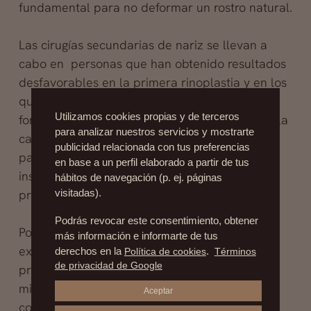
fundamental para no deformar un rostro natural.
Las cirugías secundarias de nariz se llevan a
cabo en personas que han obtenido resultados
desfavorables en la primera rinoplastia y en los
que su estética no es natural, y el tamaño o
Utilizamos cookies propias y de terceros
forma de la nariz no armoniza con el resto de la
para analizar nuestros servicios y mostrarte
cara, o tiene problemas respiratorios. Los
publicidad relacionada con tus preferencias
pacientes se presentan desconformes,
en base a un perfil elaborado a partir de tus
insatisfechos y con deseos de solucionar el
hábitos de navegación (p. ej. páginas
problema de forma inmediata.
visitadas).
Podrás revocar este consentimiento, obtener
Por eso es fundamental informarse de la
más información e informarte de tus
experiencia del especialista y de su calidad
derechos en la
Política de cookies
.
Términos
de privacidad de Google
profesional, no todos los cirujanos poseen las
mismas habilidades, destrezas quirúrgicas o
Aceptar
conocimientos profundos. Y él será quien