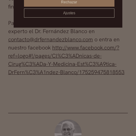
Rechazar
finalmente te diga si lo que deseas es posible.
Ajustes
Para más información consulta con nuestro
experto el Dr. Fernández Blanco en
contacto@drfernandezblanco.com
o entra en
nuestro facebook
http://www.facebook.com/?
ref=logo#!/pages/Cl%C3%ADnicas-de-
Cirug%C3%ADa-Y-Medicina-Est%C3%A9tica-
DrFern%C3%A1ndez-Blanco/175259475818553