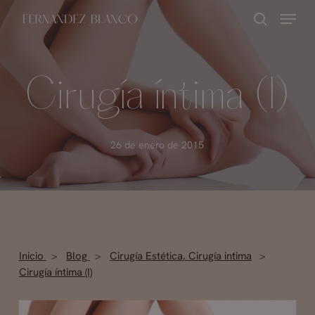
Skip
Menu
buscar
to
Close
main
Menu
content
Cirugía íntima (I)
26 de enero de 2015
Inicio
Blog
Cirugía Estética
,
Cirugía intima
Cirugía íntima (I)