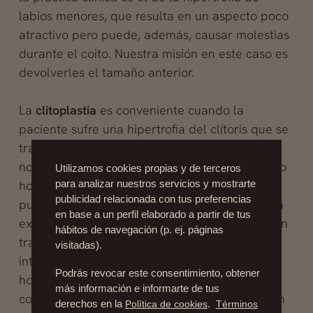
labios menores, que resulta en un aspecto poco
atractivo pero puede, además, causar molestias
durante el coito. Nuestra misión en este caso es
devolverles el tamaño anterior.
La
clitoplastia
es conveniente cuando la
paciente sufre una hipertrofia del clítoris que se
traduce en malestar. Esta hipertrofia es
normalmente consecuencia de un desequilibrio
Utilizamos cookies propias y de terceros
hormonal entre estrógenos y testosterona, y
para analizar nuestros servicios y mostrarte
publicidad relacionada con tus preferencias
puede llevar asociada un aumento de vello. La
en base a un perfil elaborado a partir de tus
experiencia nos demuestra que es frecuente en
hábitos de navegación (p. ej. páginas
transexuales que se han sometido a una
visitadas).
intervención de cambio de sexo de mujer a
Podrás revocar este consentimiento, obtener
hombre, y también en personas que han
más información e informarte de tus
consumido anabolizantes. Nuestra intervención
derechos en la
Política de cookies
.
Términos