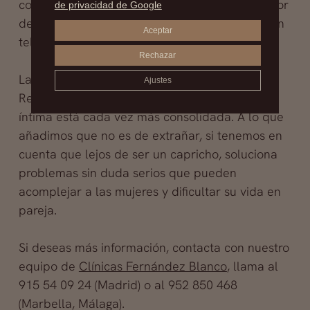
consiste en realizar un pequeño corte alrededor
de privacidad de Google
de la corona y esconderlo, plegándolo como un
Aceptar
telescopio.
Rechazar
La Sociedad Española de Cirugía Plástica,
Ajustes
Reparadora y Estética asegura que la cirugía
íntima está cada vez más consolidada. A lo que
añadimos que no es de extrañar, si tenemos en
cuenta que lejos de ser un capricho, soluciona
problemas sin duda serios que pueden
acomplejar a las mujeres y dificultar su vida en
pareja.
Si deseas más información, contacta con nuestro
equipo de
Clínicas Fernández Blanco
, llama al
915 54 09 24 (Madrid) o al 952 850 468
(Marbella, Málaga).