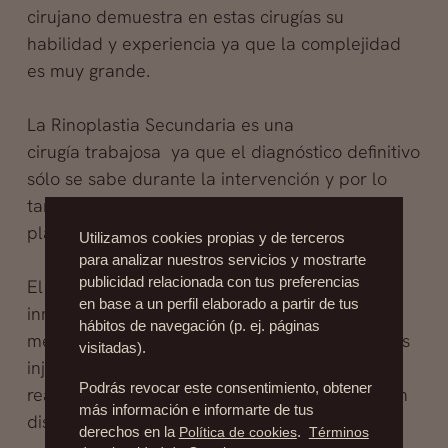
cirujano demuestra en estas cirugías su
habilidad y experiencia ya que la complejidad
es muy grande.
La Rinoplastia Secundaria es una
cirugía trabajosa ya que el diagnóstico definitivo
sólo se sabe durante la intervención y por lo
tanto en algunas ocasiones hay que variar la
planificación previa.
Utilizamos cookies propias y de terceros
para analizar nuestros servicios y mostrarte
publicidad relacionada con tus preferencias
El posoperatorio es muy importante , la
en base a un perfil elaborado a partir de tus
inmovilización es fundamental así como la
hábitos de navegación (p. ej. páginas
medicación con antibióticos para proteger a los
visitadas).
injertos de una posible infección y por ende
Podrás revocar este consentimiento, obtener
reabsorción. El edema demora un poco más en
más información e informarte de tus
disiparse en cirugías secundarias.
derechos en la
Política de cookies
.
Términos