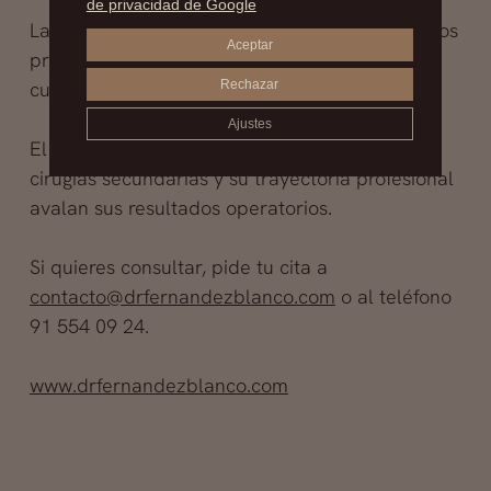
de privacidad de Google
La destreza quirúrgica del cirujano es uno de los
Aceptar
principales factores de éxito así como los
cuidados posteriores.
Rechazar
Ajustes
El doctor Fernández Blanco es especialista en
cirugías secundarias y su trayectoria profesional
avalan sus resultados operatorios.
Si quieres consultar, pide tu cita a
contacto@drfernandezblanco.com
o al teléfono
91 554 09 24.
www.drfernandezblanco.com