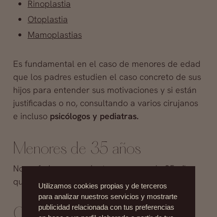
Rinoplastia
Otoplastia
Mamoplastias
Es fundamental en el caso de menores de edad
que los padres estudien el caso concreto de sus
hijos para entender sus motivaciones y si están
justificadas o no, consultando a varios cirujanos
e incluso
psicólogos y pediatras.
Menores de 35 años
Nos referimos a pacientes menores de 35 años
que ya han pasado la adolescencia
Utilizamos cookies propias y de terceros
para analizar nuestros servicios y mostrarte
publicidad relacionada con tus preferencias
Cirugías habituales