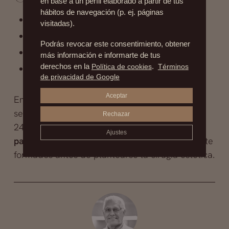
en base a un perfil elaborado a partir de tus
hábitos de navegación (p. ej. páginas
Mamoplastias de aumento
visitadas).
Cirugías faciales
Podrás revocar este consentimiento, obtener
Liposucciones
más información e informarte de tus
derechos en la
Política de cookies
.
Términos
Abdominoplastias
de privacidad de Google
Aceptar
En el caso de las mamoplastias, éstos pueden
seguir desarrollándose hasta alrededor de los
Rechazar
24 años, por lo que es recomendable tener
Ajustes
paciencia
y esperar a que estén completamente
formados antes de plantearse la cirugía estética.