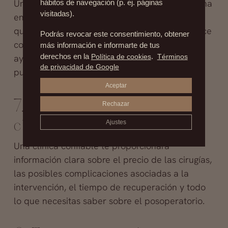
Un cirujano con experiencia no tendrá problema
hábitos de navegación (p. ej. páginas
visitadas).
en mostrar ejemplos de trabajos anteriores, lo
que en el sector de la cirugía plástica se conoce
Podrás revocar este consentimiento, obtener
como “
casos de antes y después
”. Esto te
más información e informarte de tus
derechos en la
Política de cookies
.
Términos
ayudará a tener una idea del resultado que
de privacidad de Google
puedes esperar.
Aceptar
7. Transparencia en clínica
Rechazar
cirugía plástica
Ajustes
Una clínica confiable te proporcionará
información clara sobre el precio de las cirugías,
las posibles complicaciones asociadas a la
intervención, el tiempo de recuperación y todo
lo que necesitas saber sobre el posoperatorio.