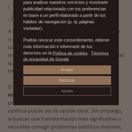
para analizar nuestros servicios y mostrarte
Clínica de estética vs. clínica
publicidad relacionada con tus preferencias
en base a un perfil elaborado a partir de tus
de cirugía plástica
hábitos de navegación (p. ej. páginas
visitadas).
A la hora de elegir entre una clínica de estética
o una clínica de cirugía plástica, es importante
Podrás revocar este consentimiento, obtener
considerar el tipo de tratamiento que quieres
más información e informarte de tus
derechos en la
Política de cookies
.
Términos
realizarte, el nivel de experiencia del profesional
de privacidad de Google
que te va a atender, y el coste de la
intervención.
Aceptar
Rechazar
Si estás buscando
cambios sutiles o el
Ajustes
mantenimiento de la piel
, o si prefieres evitar
procedimientos quirúrgicos, una clínica de
estética puede ser la opción ideal. Sin embargo,
si buscas una transformación más significativa o
necesitas corregir problemas estéticos mayores,