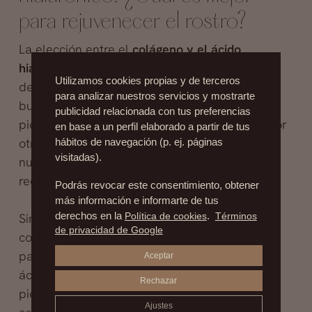
para rejuvenecer el rostro?
La
elección
entre el
colágeno y el ácido
hialurónico
para rejuvenecer el rostro
Utilizamos cookies propias y de terceros
dependerá de tus necesidades y objetivos. Si
para analizar nuestros servicios y mostrarte
buscas mejorar la firmeza y elasticidad de la
publicidad relacionada con tus preferencias
piel, el colágeno podría ser la mejor opción. Por
en base a un perfil elaborado a partir de tus
otro lado, si deseas una piel más hidratada y
hábitos de navegación (p. ej. páginas
visitadas).
nutrida, el ácido hialurónico es la opción
recomendada.
Podrás revocar este consentimiento, obtener
más información e informarte de tus
Sin embargo,
derechos en la
cabe destacar
Política de cookies
que ambos
.
Términos
de privacidad de Google
compuestos trabajaban muy bien en conjunto
para mantener la piel joven y saludable. El
Aceptar
ácido hialurónico atrae y retiene el agua en la
Rechazar
piel, mientras que el colágeno proporciona la
Ajustes