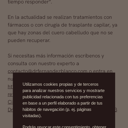
tiempo responder”.
En la actualidad se realizan tratamientos con
fármacos o con cirugía de trasplante capilar, ya
que hay zonas del cuero cabelludo que no se
pueden recuperar.
Si necesitas más información escríbenos y
consulta con nuestro experto a
contacto@drfernandezblanco.com
o entra en
nuestro Facebook y deja tu pregunta
Utilizamos cookies propias y de terceros
http://www.facebook.com/?
para analizar nuestros servicios y mostrarte
ref=logo#!/pages/Cl%C3%ADnicas-de-
publicidad relacionada con tus preferencias
Cirug%C3%ADa-Y-Medicina-Est%C3%A9tica-
en base a un perfil elaborado a partir de tus
DrFern%C3%A1ndez-Blanco/175259475818553
hábitos de navegación (p. ej. páginas
visitadas).
Podrás revocar este consentimiento, obtener