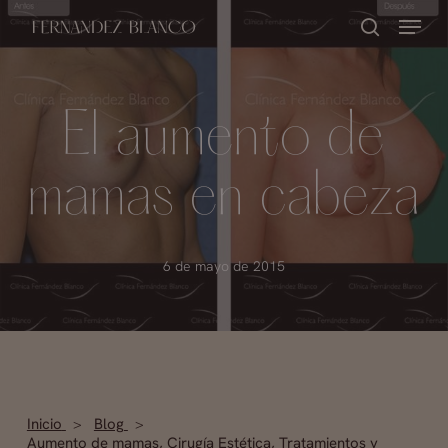
Skip
Menu
buscar
to
Close
main
Menu
content
El aumento de
mamas en cabeza
6 de mayo de 2015
Inicio
Blog
Aumento de mamas
,
Cirugía Estética
,
Tratamientos y