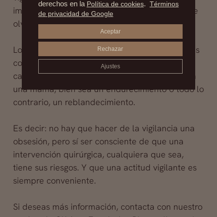
derechos en la
Política de cookies
.
Términos
importante que la persona con implantes no se
de privacidad de Google
olvide de decírselo a su médico de cabecera).
Aceptar
Lo que sí es importante, diríamos imperativo, es
Rechazar
consultar al médico (ginecólogo, cirujano) en
Ajustes
caso de que se perciba alguna modificación en
una mama, bien sea un endurecimiento o todo lo
contrario, un reblandecimiento.
Es decir: no hay que hacer de la vigilancia una
obsesión, pero sí ser consciente de que una
intervención quirúrgica, cualquiera que sea,
tiene sus riesgos. Y que una actitud vigilante es
siempre conveniente.
Si deseas más información, contacta con nuestro