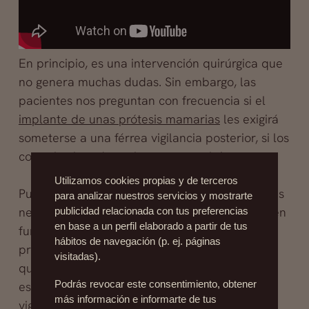
En principio, es una intervención quirúrgica que
no genera muchas dudas. Sin embargo, las
pacientes nos preguntan con frecuencia si el
implante de unas prótesis mamarias
les exigirá
someterse a una férrea vigilancia posterior, si los
controles han de prolongarse en el tiempo…
Utilizamos cookies propias y de terceros
Pues bien, como no podría ser de otro modo, es
para analizar nuestros servicios y mostrarte
necesario someterse a visitas posoperatorias en
publicidad relacionada con tus preferencias
en base a un perfil elaborado a partir de tus
función de la prescripción del cirujano. Pero la
hábitos de navegación (p. ej. páginas
presencia de una
prótesis mamaria
no implica
visitadas).
que, posteriormente, la paciente tenga que
estar pasando exámenes más allá de la
Podrás revocar este consentimiento, obtener
más información e informarte de tus
vigilancia médica habitual (por cierto, es