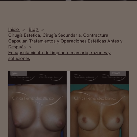
Inicio
Blog
Cirugía Estética
,
Cirugía Secundaria
,
Contractura
Capsular
,
Tratamientos y Operaciones Estéticas Antes y
Después
Encapsulamiento del implante mamario, razones y
soluciones