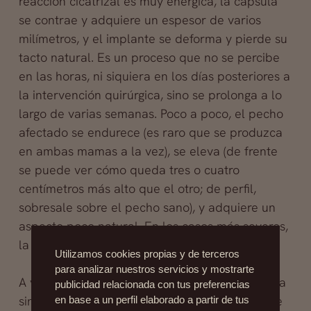
reacción cicatrizal es muy enérgica, la cápsula
se contrae y adquiere un espesor de varios
milímetros, y el implante se deforma y pierde su
tacto natural. Es un proceso que no se percibe
en las horas, ni siquiera en los días posteriores a
la intervención quirúrgica, sino se prolonga a lo
largo de varias semanas. Poco a poco, el pecho
afectado se endurece (es raro que se produzca
en ambas mamas a la vez), se eleva (de frente
se puede ver cómo queda tres o cuatro
centímetros más alto que el otro; de perfil,
sobresale sobre el pecho sano), y adquiere un
aspecto poco natural. En los casos más severos,
la contractura es dolorosa.
Utilizamos cookies propias y de terceros
para analizar nuestros servicios y mostrarte
A veces, el cirujano puede resolver el problema
publicidad relacionada con tus preferencias
sin recurrir a una nueva intervención, mediante
en base a un perfil elaborado a partir de tus