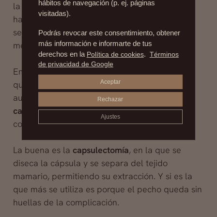
hábitos de navegación (p. ej. páginas
la simple manipulación. Pero casi siempre se
visitadas).
hace necesario proceder a una cirugía
secundaria. La corrección se puede realizar
Podrás revocar este consentimiento, obtener
más información e informarte de tus
mediante dos técnicas, una buena y otra mala.
derechos en la
Política de cookies
.
Términos
de privacidad de Google
Empecemos mencionando la mala, a pesar de
Aceptar
que está prácticamente desterrada porque
aumenta el número de recidivas. Se llama
Rechazar
capsulotomía
, y consiste en romper la cápsula
Ajustes
con el bisturí y ampliar el bolsillo.
La buena es la
capsulectomía
, en la que se
diseca la cápsula y se separa del tejido
mamario, permitiendo su extracción. Y si es la
que más se utiliza es porque el pecho queda sin
huellas de la complicación.